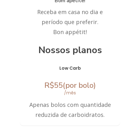
Bom apetite!
Receba em casa no dia e
período que preferir.
Bon appétit!
Nossos planos
Doces
Low Carb
Assinatura
Tradicionais
R$55(por bolo)
Diet
Sobre
/mês
Apenas bolos com quantidade
Low Carb
Contato
reduzida de carboidratos.
Nutrição