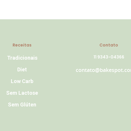
Receitas
Contato
11 9343-04366
Tradicionais
Diet
contato@bakespot.co
Low Carb
Sem Lactose
Sem Glúten