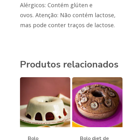
Alérgicos: Contém glúten e
Doces
ovos. Atenção: Não contém lactose,
Assinatura
Tradicionais
mas pode conter traços de lactose.
Diet
Sobre
Low Carb
Contato
Produtos relacionados
Nutrição
Bolo
Bolo diet de